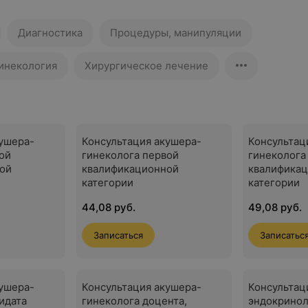
Диагностика
Процедуры, манипуляции
гинекология
Хирургическое лечение
кушера-
Консультация акушера-
Консультац
ой
гинеколога первой
гинеколога
ой
квалификационной
квалифика
категории
категории
44,08 руб.
49,08 руб.
Записаться
Записатьс
кушера-
Консультация акушера-
Консультац
идата
гинеколога доцента,
эндокринол