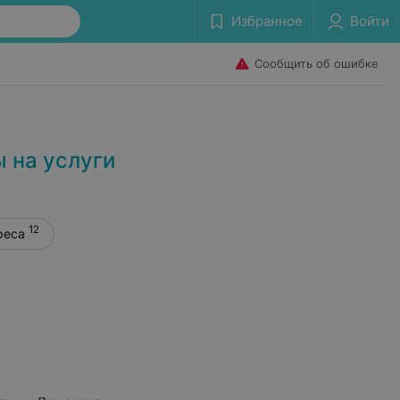
Избранное
Войти
Сообщить об ошибке
 на услуги
12
реса