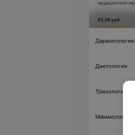
медицинских на
65,08 руб.
Записаться
Дерматология
Диагностика
Диетология
Мануальная диа
состояния мышц
дна
Трихология
103,01 руб.
Записаться
Маммология
Диагностика