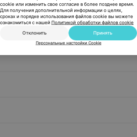
cookie или изменить свое согласие в более позднее время.
го разрыва
преждевременных родов
полости ма
Для получения дополнительной информации о целях,
ек
сроках и порядке использования файлов cookie вы можете
ознакомиться с нашей
148,96 руб.
Политикой обработки файлов cookie
31,50 руб.
Отклонить
Принять
Записаться
Записатьс
Персональные настройки Cookie
кального
рН-метрия влагалища
Кольпоскоп
зованием
зии
21,52 руб.
21,51 руб.
Записаться
Записатьс
асширенная
Кольпоскопия расширенная
Контрольна
расширенна
следования