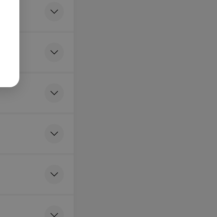
тки
я
ия простая
я
я прицельная
я кольпоскопия