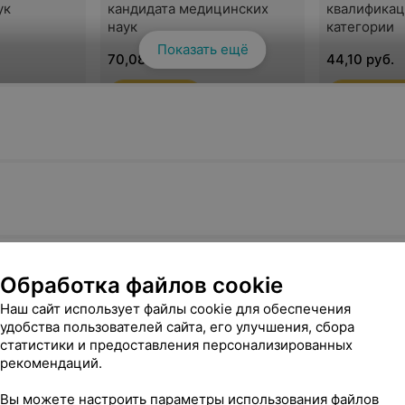
ук
кандидата медицинских
квалифика
наук
категории
Показать ещё
70,08 руб.
44,10 руб.
Записаться
Записатьс
гностика
Видеокольпоскопия
Забор мазк
 тазового
расширенная
исследован
гинекологи
Обработка файлов cookie
68,39 руб.
11,57 руб.
Наш сайт использует файлы cookie для обеспечения
удобства пользователей сайта, его улучшения, сбора
Записаться
Записатьс
статистики и предоставления персонализированных
рекомендаций.
Вы можете настроить параметры использования файлов
Диагностика
Аспирацион