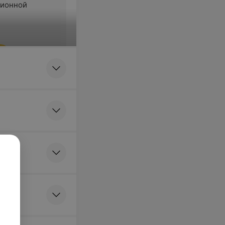
ционной
я
а на
ие в
и
я
ная биопсия из