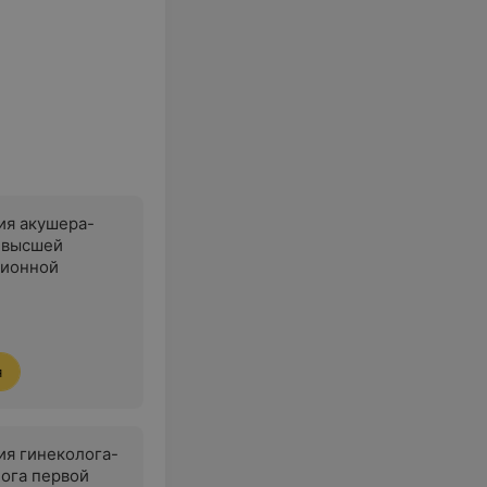
ия акушера-
 высшей
ционной
я
ия гинеколога-
ога первой