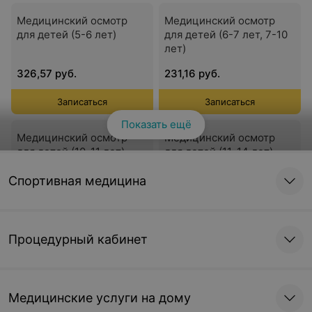
Медицинский осмотр
Медицинский осмотр
для детей (5-6 лет)
для детей (6-7 лет, 7-10
лет)
326,57 руб.
231,16 руб.
Записаться
Записаться
Показать ещё
Медицинский осмотр
Медицинский осмотр
для детей (10-11 лет)
для детей (11-14 лет)
276,48 руб.
326,57 руб.
Спортивная медицина
Записаться
Записаться
Процедурный кабинет
Медицинский осмотр
Медицинский осмотр
для детей (девушки 14-
для детей (юноши 14-15
15 лет, 17-18 лет)
лет, 17-18 лет)
461,33 руб.
417,25 руб.
Медицинские услуги на дому