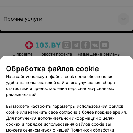
Записаться
Записаться
Прочие услуги
Медицинский осмотр
Медицинский осмотр
для детей (девушки 15-
для детей (юноши 15-16
16 лет, 16-17 лет)
лет, 16-17 лет)
370,65 руб.
326,57 руб.
О проекте
Записаться
Новости проекта
Размещение рекламы
Записаться
Медицинский маркетинг
Публичный договор
Обработка файлов cookie
Пользовательское соглашение
Способы оплаты
Однодневный комплексный осмотр детей при
Наш сайт использует файлы cookie для обеспечения
оформлении в дошкольное учреждение, школу, СУЗ,
Вакансии
Партнеры
удобства пользователей сайта, его улучшения, сбора
ВУЗ
Написать руководителю 103.by
статистики и предоставления персонализированных
рекомендаций.
Написать в поддержку
Медицинский осмотр
Медицинский осмотр
Персональные настройки cookie
Вы можете настроить параметры использования файлов
«Здравствуй, садик!»
«Здравствуй, садик!»
cookie или изменить свое согласие в более позднее время.
Обработка персональных данных
(для девочек)
(для мальчиков)
Для получения дополнительной информации о целях,
сроках и порядке использования файлов cookie вы
506,10 руб.
462,02 руб.
можете ознакомиться с нашей
Политикой обработки