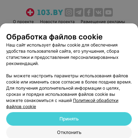
О проекте
Новости проекта
Размещение рекламы
Медицинский маркетинг
Публичный договор
Обработка файлов cookie
Пользовательское соглашение
Способы оплаты
Наш сайт использует файлы cookie для обеспечения
Вакансии
Партнеры
удобства пользователей сайта, его улучшения, сбора
Написать руководителю 103.by
статистики и предоставления персонализированных
рекомендаций.
Написать в поддержку
Персональные настройки cookie
Вы можете настроить параметры использования файлов
cookie или изменить свое согласие в более позднее время.
Обработка персональных данных
Для получения дополнительной информации о целях,
сроках и порядке использования файлов cookie вы
можете ознакомиться с нашей
Политикой обработки
файлов cookie
Принять
© 2026 ООО «Артокс Лаб», УНП 191700409
| 220012, Республика Беларусь,
г. Минск, улица Толбухина, 2, пом. 16 | help@103.by
Отклонить