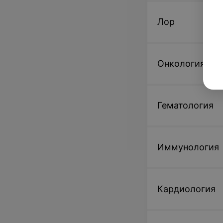
Лор
Онкология
Гематология
Иммунология
Кардиология