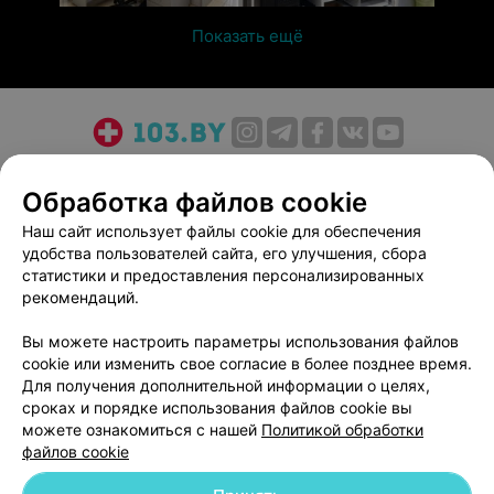
Показать ещё
О проекте
Новости проекта
Размещение рекламы
Обработка файлов cookie
Медицинский маркетинг
Публичный договор
Пользовательское соглашение
Способы оплаты
Наш сайт использует файлы cookie для обеспечения
удобства пользователей сайта, его улучшения, сбора
Вакансии
Партнеры
статистики и предоставления персонализированных
Написать руководителю 103.by
рекомендаций.
Написать в поддержку
Вы можете настроить параметры использования файлов
Персональные настройки cookie
cookie или изменить свое согласие в более позднее время.
Обработка персональных данных
Для получения дополнительной информации о целях,
сроках и порядке использования файлов cookie вы
можете ознакомиться с нашей
Политикой обработки
файлов cookie