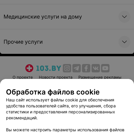
Медицинские услуги на дому
Прочие услуги
О проекте
Новости проекта
Размещение рекламы
Медицинский маркетинг
Публичный договор
Обработка файлов cookie
Пользовательское соглашение
Способы оплаты
Наш сайт использует файлы cookie для обеспечения
Вакансии
Партнеры
удобства пользователей сайта, его улучшения, сбора
Написать руководителю 103.by
статистики и предоставления персонализированных
рекомендаций.
Написать в поддержку
Персональные настройки cookie
Вы можете настроить параметры использования файлов