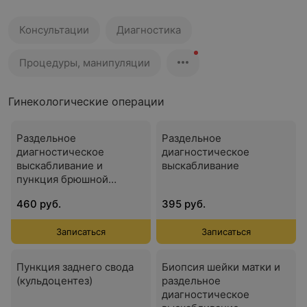
Консультации
Диагностика
Процедуры, манипуляции
Гинекологические операции
Раздельное
Раздельное
диагностическое
диагностическое
выскабливание и
выскабливание
пункция брюшной
полости через задний
460 руб.
395 руб.
свод влагалища
Записаться
Записаться
Пункция заднего свода
Биопсия шейки матки и
(кульдоцентез)
раздельное
диагностическое