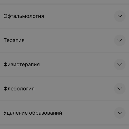
Дефлорация
Рассечение неполной
Офтальмология
хирургическим методом
перегородки влагалища
300 руб.
437 руб.
Записаться
Записаться
Терапия
Физиотерапия
Флебология
Удаление образований