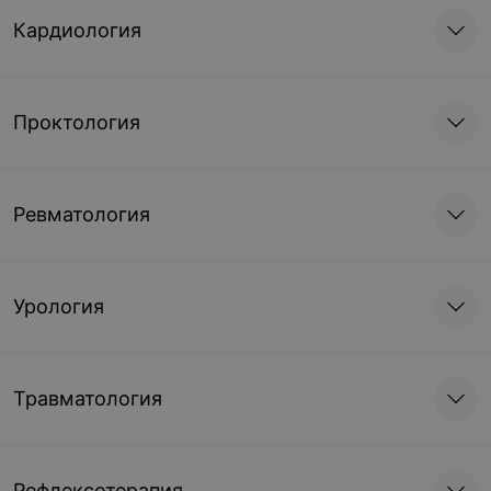
с биопсией эндометрия
Кардиология
806 руб.
806 руб.
Записаться
Записаться
Проктология
Гистерорезектоскопия с
Гистерорезектоскопия.
резекцией
Аблация эндометрия
фиброматозного узла
Ревматология
968 руб.
806 руб.
Записаться
Записаться
Урология
Конусовидная ампутация
Кольпоперинеолеваторопла
шейки матки по
Штурмдорфу
Травматология
945 руб.
1 000 руб.
Записаться
Записаться
Рефлексотерапия