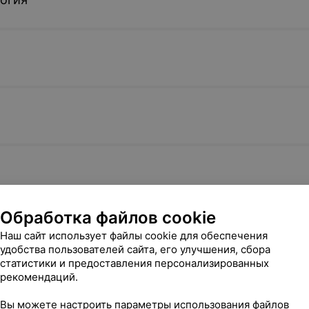
1 492,14 руб.
398,97 руб
Записаться
Записатьс
е
Перенос и подсадка
Инъекция с
тадии
эмбрионов в полость матки
цитоплазму
оценка опл
(ICSI) (от 1
ооцитов)
804,06 руб.
1 038,49 ру
Записаться
Записатьс
Обработка файлов cookie
атозоида в
Наш сайт использует файлы cookie для обеспечения
та и
удобства пользователей сайта, его улучшения, сбора
ворения
статистики и предоставления персонализированных
 более
рекомендаций.
Вы можете настроить параметры использования файлов