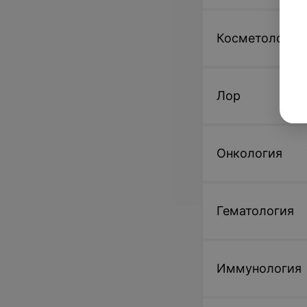
Записаться
Косметология
Криозаморозка,
Лор
Криозаморозка 
Онкология
167,63 руб.
Записаться
Гематология
Витрификация оо
16 ооцитов)
Иммунология
970,09 руб.