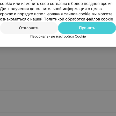
cookie или изменить свое согласие в более позднее время.
Для получения дополнительной информации о целях,
сроках и порядке использования файлов cookie вы можете
ознакомиться с нашей
Политикой обработки файлов cookie
Отклонить
Принять
 хранение, разморозка эмбрионов и спермы
Персональные настройки Cookie
спермы
Хранение спермы/
Витрификац
бластоцист/ооцитов (1
месяц)
30 руб.
579,80 руб.
Записаться
Записатьс
цитов (до
Размораживание ооцитов
Разморажи
бластоцист
381,73 руб.
305,40 руб