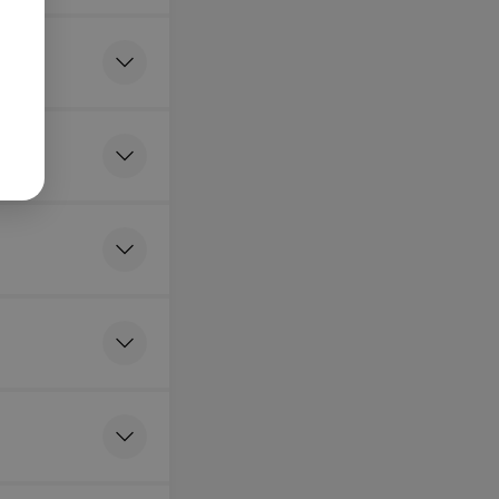
ия бластоцист
я
вание
.