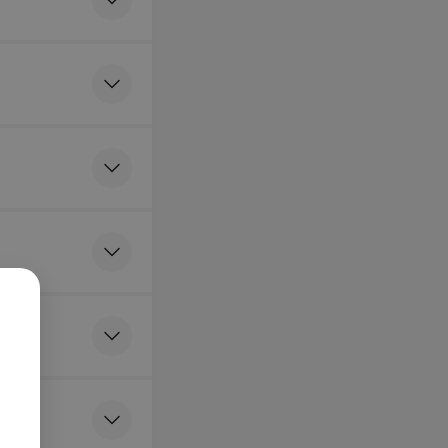
.
я
перматозоида в
 ооцита и
одотворения
-го до 4-х
б.
я