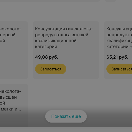
неколога-
Консультация гинеколога-
Консультац
 первой
репродуктолога высшей
репродукто
ой
квалификационной
квалифика
категории
категории 
придатков
49,08 руб.
65,21 руб.
Записаться
Записатьс
неколога-
 высшей
ой
 матки и
Показать ещё