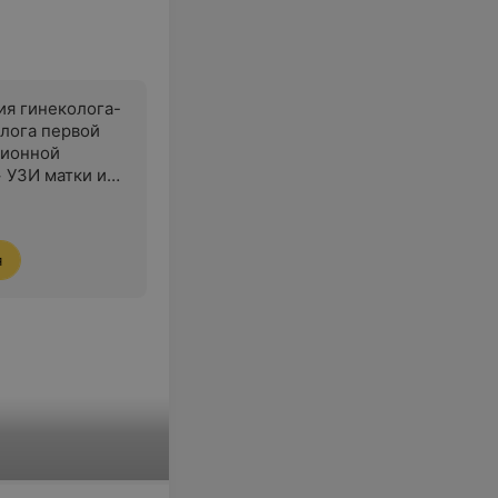
ия гинеколога-
лога первой
ционной
+ УЗИ матки и
я