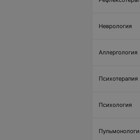
Отбор ооцит-ку
комплекса
Неврология
351,84 руб.
Записаться
Аллергология
Лечение эндоме
препаратом PRG
Психотерапия
536,55 руб.
Психология
Записаться
Пульмонологи
Преимплантацио