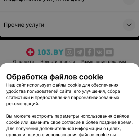
Записаться
Записаться
Общий анализ крови
Общий анализ крови
(капиллярной) с
(венозной) с
Прочие услуги
ретикулоцитами
ретикулоцитами
25,05 руб.
28,19 руб.
Записаться
Записаться
О проекте
Новости проекта
Размещение рекламы
Взятие крови из вены
Взятие крови из вены для
Медицинский маркетинг
Публичный договор
Обработка файлов cookie
(без учета стоимости
ОАК (без учета
Пользовательское соглашение
Способы оплаты
пробирки)
стоимости пробирки)
Наш сайт использует файлы cookie для обеспечения
Вакансии
Партнеры
удобства пользователей сайта, его улучшения, сбора
8,79 руб.
8,26 руб.
Написать руководителю 103.by
статистики и предоставления персонализированных
рекомендаций.
Написать в поддержку
Записаться
Записаться
Персональные настройки cookie
Вы можете настроить параметры использования файлов
Взятие крови из пальца
Определение времени
cookie или изменить свое согласие в более позднее время.
Обработка персональных данных
свертывания
Для получения дополнительной информации о целях,
капиллярной крови по
сроках и порядке использования файлов cookie вы