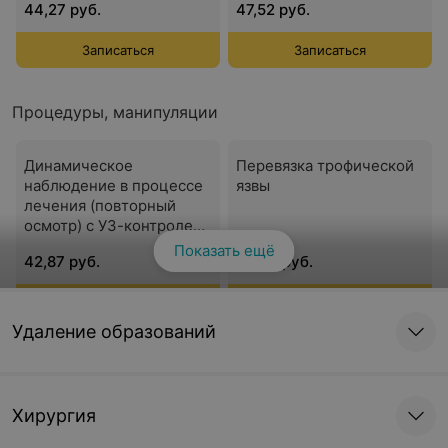
44,27 руб.
47,52 руб.
Записаться
Записаться
Процедуры, манипуляции
Динамическое
Перевязка трофической
наблюдение в процессе
язвы
лечения (повторный
осмотр) с УЗ-контролем
во флебологии
Показать ещё
42,87 руб.
45,47 руб.
Записаться
Записаться
Удаление образований
Микросклеротерапия
Повторная
телеангиоэктазий (бедро
склеротерапия
или голень)
телеангиоэктазий и
ретикулярных вен (до
Хирургия
без стоимости
коррекция)
лекарственного средства
без стоимости