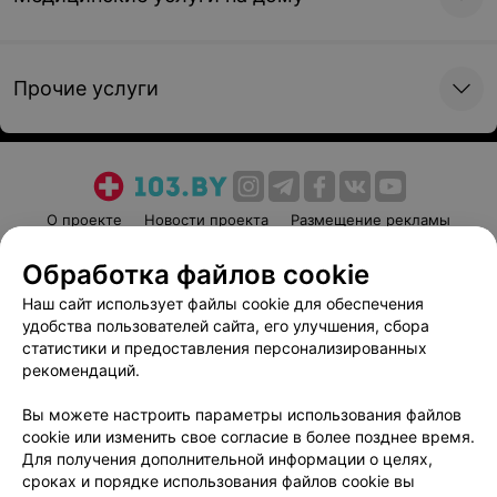
Прочие услуги
О проекте
Новости проекта
Размещение рекламы
Медицинский маркетинг
Публичный договор
Обработка файлов cookie
Пользовательское соглашение
Способы оплаты
Наш сайт использует файлы cookie для обеспечения
Вакансии
Партнеры
удобства пользователей сайта, его улучшения, сбора
Написать руководителю 103.by
статистики и предоставления персонализированных
рекомендаций.
Написать в поддержку
Персональные настройки cookie
Вы можете настроить параметры использования файлов
cookie или изменить свое согласие в более позднее время.
Обработка персональных данных
Для получения дополнительной информации о целях,
сроках и порядке использования файлов cookie вы