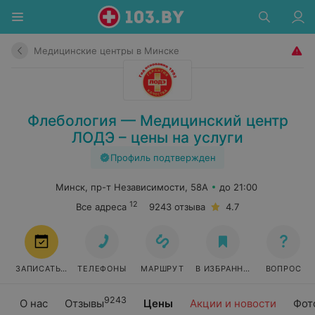
Медицинские центры в Минске
Флебология — Медицинский центр
ЛОДЭ – цены на услуги
Профиль подтвержден
Минск, пр-т Независимости, 58А
до 21:00
12
Все адреса
9243 отзыва
4.7
ЗАПИСАТЬСЯ
ТЕЛЕФОНЫ
МАРШРУТ
В ИЗБРАННОЕ
ВОПРОС
9243
О нас
Отзывы
Цены
Акции и новости
Фот