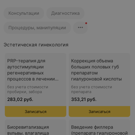
Консультации
Диагностика
Процедуры, манипуляции
Эстетическая гинекология
PRP-терапия для
Коррекция объема
аутостимуляции
больших половых губ
регенеративных
препаратом
процессов в лечении
гиалуроновой кислоты
хронических
без учета стоимости
без учета стоимости
атрофических состояний
пробирки, забора
препарата
в гинекологии
283,02 руб.
353,21 руб.
Записаться
Записаться
Биоревитализация
Введение филлера
вульвы, влагалища
(препарата гиалуроновой