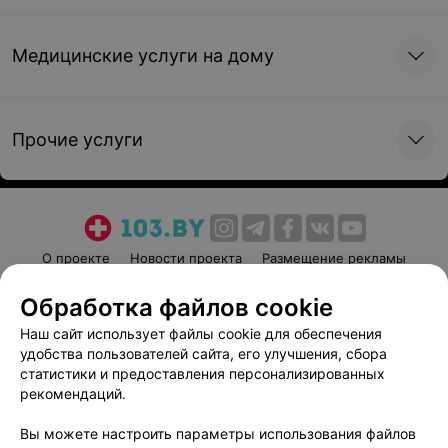
Медицинские услуги на дому
Прочие услуги
О проекте
Новости проекта
Размещение рекламы
Медицинский маркетинг
Публичный договор
Обработка файлов cookie
Пользовательское соглашение
Способы оплаты
Наш сайт использует файлы cookie для обеспечения
Вакансии
Партнеры
удобства пользователей сайта, его улучшения, сбора
Написать руководителю 103.by
статистики и предоставления персонализированных
рекомендаций.
Написать в поддержку
Персональные настройки cookie
Вы можете настроить параметры использования файлов