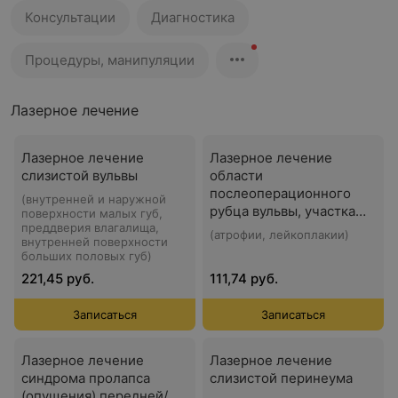
Консультации
Диагностика
Процедуры, манипуляции
Лазерное лечение
Лазерное лечение
Лазерное лечение
слизистой вульвы
области
послеоперационного
(внутренней и наружной
рубца вульвы, участка
поверхности малых губ,
преддверия влагалища,
перианальной зоны
(атрофии, лейкоплакии)
внутренней поверхности
больших половых губ)
221,45 руб.
111,74 руб.
Записаться
Записаться
Лазерное лечение
Лазерное лечение
синдрома пролапса
слизистой перинеума
(опущения) передней/