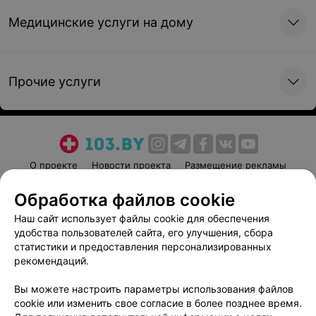
Медицинские услуги на дому
Прочие услуги
О проекте
Новости проекта
Размещение рекламы
Медицинский маркетинг
Публичный договор
Обработка файлов cookie
Пользовательское соглашение
Способы оплаты
Наш сайт использует файлы cookie для обеспечения
Вакансии
Партнеры
удобства пользователей сайта, его улучшения, сбора
Написать руководителю 103.by
статистики и предоставления персонализированных
рекомендаций.
Написать в поддержку
Персональные настройки cookie
Вы можете настроить параметры использования файлов
cookie или изменить свое согласие в более позднее время.
Обработка персональных данных