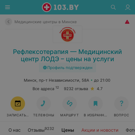
Медицинские центры в Минске
Рефлексотерапия — Медицинский
центр ЛОДЭ – цены на услуги
Профиль подтвержден
Минск, пр-т Независимости, 58А
до 21:00
12
Все адреса
9232 отзыва
4.7
ЗАПИСАТЬСЯ
ТЕЛЕФОНЫ
МАРШРУТ
В ИЗБРАННОЕ
ВОПРОС
9232
О нас
Отзывы
Цены
Акции и новости
Фот