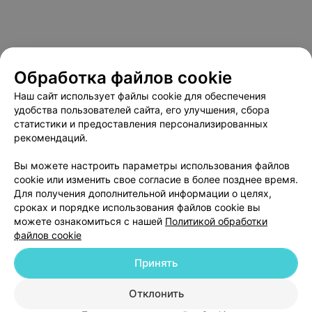
Обработка файлов cookie
Наш сайт использует файлы cookie для обеспечения
удобства пользователей сайта, его улучшения, сбора
статистики и предоставления персонализированных
рекомендаций.
О проекте
Новости проекта
Размещение рекламы
Вы можете настроить параметры использования файлов
Медицинский маркетинг
Публичный договор
cookie или изменить свое согласие в более позднее время.
Пользовательское соглашение
Способы оплаты
Для получения дополнительной информации о целях,
сроках и порядке использования файлов cookie вы
Вакансии
Партнеры
можете ознакомиться с нашей
Политикой обработки
Написать руководителю 103.by
файлов cookie
Написать в поддержку
Принять
Персональные настройки cookie
Обработка персональных данных
Отклонить