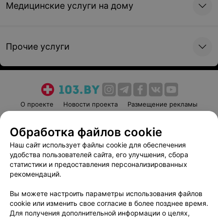
Медицинские услуги на дому
Прочие услуги
О проекте
Новости проекта
Размещение рекламы
Медицинский маркетинг
Публичный договор
Обработка файлов cookie
Пользовательское соглашение
Способы оплаты
Наш сайт использует файлы cookie для обеспечения
Вакансии
Партнеры
удобства пользователей сайта, его улучшения, сбора
Написать руководителю 103.by
статистики и предоставления персонализированных
Написать в поддержку
рекомендаций.
Персональные настройки cookie
Вы можете настроить параметры использования файлов
Обработка персональных данных
cookie или изменить свое согласие в более позднее время.
Для получения дополнительной информации о целях,