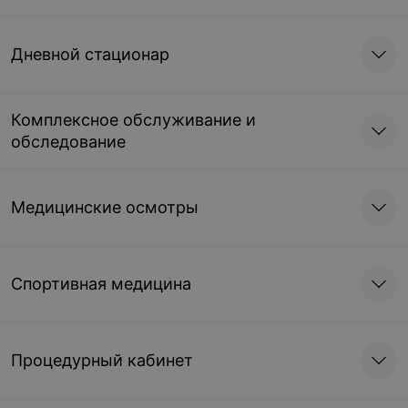
Записаться
Записаться
Дневной стационар
Определение времени
свертывания
капиллярной крови по
Сухареву
Комплексное обслуживание и
обследование
3,82 руб.
Записаться
Медицинские осмотры
Спортивная медицина
Процедурный кабинет