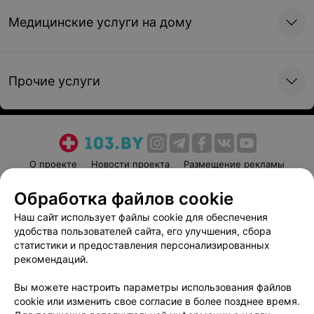
Медицинские услуги на дому
Прочие услуги
О проекте
Новости проекта
Размещение рекламы
Медицинский маркетинг
Публичный договор
Обработка файлов cookie
Пользовательское соглашение
Способы оплаты
Наш сайт использует файлы cookie для обеспечения
Вакансии
Партнеры
удобства пользователей сайта, его улучшения, сбора
Написать руководителю 103.by
статистики и предоставления персонализированных
рекомендаций.
Написать в поддержку
Персональные настройки cookie
Вы можете настроить параметры использования файлов
cookie или изменить свое согласие в более позднее время.
Обработка персональных данных