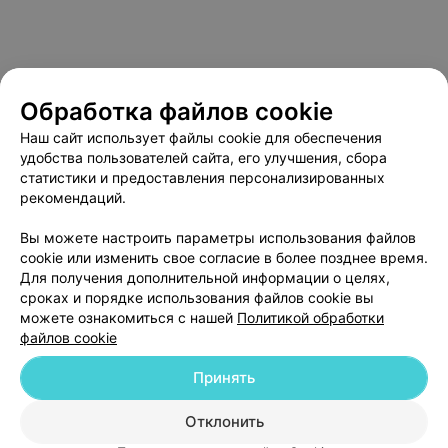
Обработка файлов cookie
Наш сайт использует файлы cookie для обеспечения
удобства пользователей сайта, его улучшения, сбора
статистики и предоставления персонализированных
рекомендаций.
О проекте
Новости проекта
Размещение рекламы
Вы можете настроить параметры использования файлов
Медицинский маркетинг
Публичный договор
cookie или изменить свое согласие в более позднее время.
Пользовательское соглашение
Способы оплаты
Для получения дополнительной информации о целях,
сроках и порядке использования файлов cookie вы
Вакансии
Партнеры
можете ознакомиться с нашей
Политикой обработки
Написать руководителю 103.by
файлов cookie
Написать в поддержку
Принять
Персональные настройки cookie
Обработка персональных данных
Отклонить