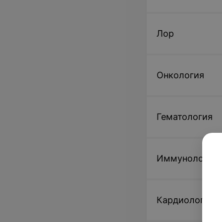
Лор
Онкология
Гематология
Иммунология
Кардиология