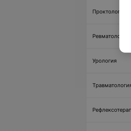
Проктология
Ревматология
Урология
Травматологи
Рефлексотера