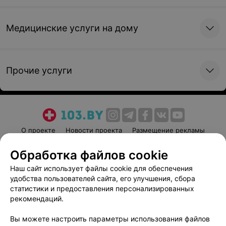
Медицинские услуги на дому
Прочие услуги
О проекте
Новости проекта
Размещение рекламы
Медицинский маркетинг
Публичный договор
Обработка файлов cookie
Пользовательское соглашение
Способы оплаты
Наш сайт использует файлы cookie для обеспечения
Вакансии
Партнеры
удобства пользователей сайта, его улучшения, сбора
Написать руководителю 103.by
статистики и предоставления персонализированных
рекомендаций.
Написать в поддержку
Персональные настройки cookie
Вы можете настроить параметры использования файлов