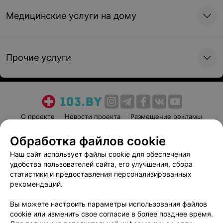
Медицинские услуги на дому
Прочие услуги
О проекте
Новости проекта
Размещение рекламы
Медицинский маркетинг
Публичный договор
Обработка файлов cookie
Пользовательское соглашение
Способы оплаты
Наш сайт использует файлы cookie для обеспечения
Вакансии
Партнеры
удобства пользователей сайта, его улучшения, сбора
Написать руководителю 103.by
статистики и предоставления персонализированных
рекомендаций.
Написать в поддержку
Персональные настройки cookie
Вы можете настроить параметры использования файлов
cookie или изменить свое согласие в более позднее время.
Обработка персональных данных