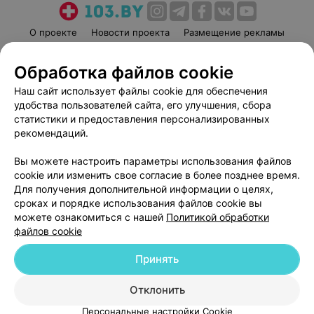
О проекте
Новости проекта
Размещение рекламы
Медицинский маркетинг
Публичный договор
Обработка файлов cookie
Пользовательское соглашение
Способы оплаты
Наш сайт использует файлы cookie для обеспечения
Вакансии
Партнеры
удобства пользователей сайта, его улучшения, сбора
Написать руководителю 103.by
статистики и предоставления персонализированных
Написать в поддержку
рекомендаций.
Персональные настройки cookie
Вы можете настроить параметры использования файлов
Обработка персональных данных
cookie или изменить свое согласие в более позднее время.
Для получения дополнительной информации о целях,
сроках и порядке использования файлов cookie вы
можете ознакомиться с нашей
Политикой обработки
файлов cookie
Принять
© 2026 ООО «Артокс Лаб», УНП 191700409
| 220012, Республика Беларусь,
г. Минск, улица Толбухина, 2, пом. 16 | help@103.by
Отклонить
Служба поддержки
+375 291212755
Персональные настройки Cookie