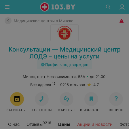
Медицинские центры в Минске
Консультации — Медицинский центр
ЛОДЭ – цены на услуги
Профиль подтвержден
Минск, пр-т Независимости, 58А
до 21:00
12
Все адреса
9216 отзывов
4.7
ЗАПИСАТЬСЯ
ТЕЛЕФОНЫ
МАРШРУТ
В ИЗБРАННОЕ
ВОПРОС
9216
О нас
Отзывы
Цены
Акции и новости
Фот