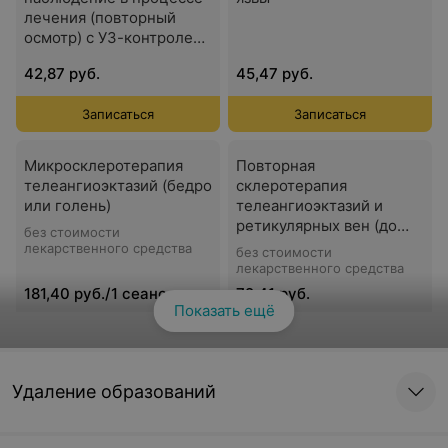
лечения (повторный
осмотр) с УЗ-контролем
во флебологии
42,87 руб.
45,47 руб.
Записаться
Записаться
Микросклеротерапия
Повторная
телеангиоэктазий (бедро
склеротерапия
или голень)
телеангиоэктазий и
ретикулярных вен (до
без стоимости
коррекция)
лекарственного средства
без стоимости
лекарственного средства
181,40 руб./1 сеанс
72,41 руб.
Показать ещё
Смотреть все
Записаться
Записаться
Сеанс склеротерапии
Минифлебэктомия (по
Удаление образований
вен одной области
Варади) с
(бедро или голень) с
интраоперационной
применением пенной
эндовенозной лазерной