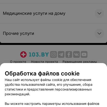
Медицинские услуги на дому
Прочие услуги
О проекте
Новости проекта
Размещение рекламы
Медицинский маркетинг
Публичный договор
Обработка файлов cookie
Пользовательское соглашение
Способы оплаты
Наш сайт использует файлы cookie для обеспечения
Вакансии
Партнеры
удобства пользователей сайта, его улучшения, сбора
Написать руководителю 103.by
статистики и предоставления персонализированных
рекомендаций.
Написать в поддержку
Персональные настройки cookie
Вы можете настроить параметры использования файлов