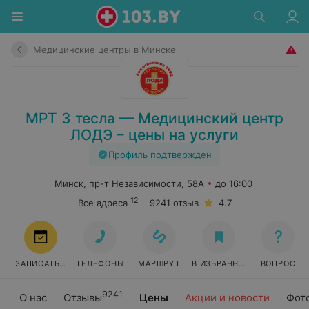
Медицинские центры в Минске
МРТ 3 тесла — Медицинский центр
ЛОДЭ – цены на услуги
Профиль подтвержден
Минск, пр-т Независимости, 58А
до 16:00
12
Все адреса
9241 отзыв
4.7
ЗАПИСАТЬСЯ
ТЕЛЕФОНЫ
МАРШРУТ
В ИЗБРАННОЕ
ВОПРОС
9241
О нас
Отзывы
Цены
Акции и новости
Фот