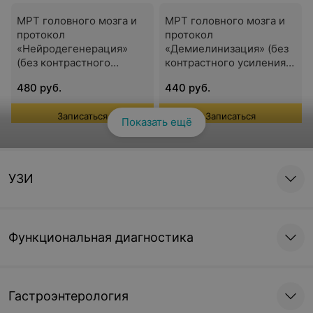
МРТ головного мозга и
МРТ головного мозга и
протокол
протокол
«Нейродегенерация»
«Демиелинизация» (без
(без контрастного
контрастного усиления)
усиления) 3 тесла
3 тесла
480 руб.
440 руб.
Записаться
Записаться
Показать ещё
Смотреть все
МРТ головного мозга
МРТ головного мозга
(нейроваскулярный
(холестеатома) (без
УЗИ
конфликт) (без
контрастного усиления)
контрастного усиления)
3 тесла
3 тесла
496 руб.
504 руб.
Функциональная диагностика
Записаться
Записаться
МРТ головного мозга по
МРТ головного мозга по
Гастроэнтерология
сосудистой программе
сосудистой программе
(артерии, вены) (без
(артерии или вены) (без