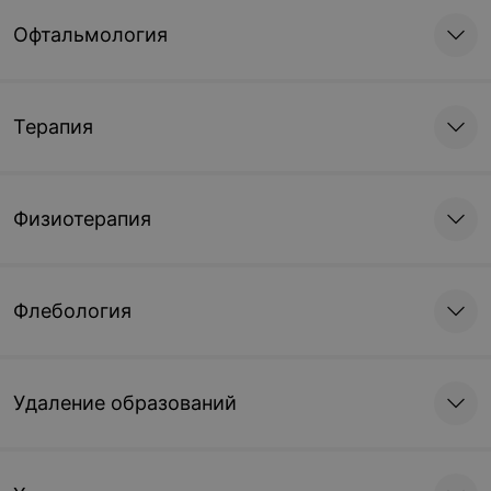
Записаться
Записаться
Офтальмология
МРТ коленного сустава
МРТ голеностопного
(без контрастного
сустава (без
усиления) 3 тесла
контрастного усиления)
Терапия
3 тесла
328 руб.
328 руб.
Физиотерапия
Записаться
Записаться
МРТ стопы (без
МРТ сегмента верхней
контрастного усиления)
или нижней конечности
Флебология
3 тесла
(без контрастного
усиления) 3 тесла
432 руб.
368 руб.
Удаление образований
Записаться
Записаться
МРТ головного мозга (с
МРТ головного мозга с