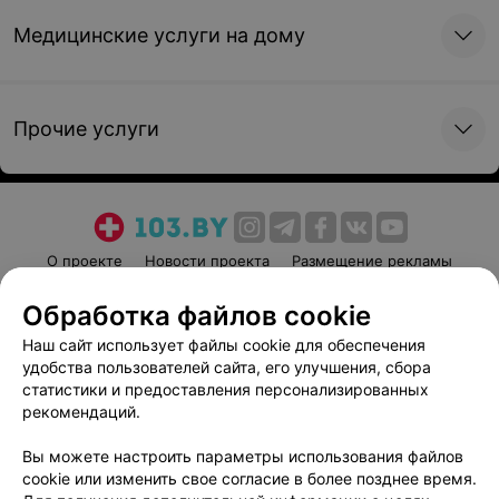
Записаться
Записаться
контрастным усилением)
Медицинские услуги на дому
3 тесла
МРТ таза (с контрастным
Мультипараметрическая
усилением) 3 тесла
МРТ предстательной
железы (с контрастным
Прочие услуги
усилением) 3 тесла
696 руб.
520 руб.
Записаться
Записаться
О проекте
Новости проекта
Размещение рекламы
МРТ сегмента верхней
Медицинский маркетинг
Публичный договор
или нижней конечности
Обработка файлов cookie
Пользовательское соглашение
Способы оплаты
(с контрастным
Наш сайт использует файлы cookie для обеспечения
усилением) 3 тесла
Вакансии
Партнеры
удобства пользователей сайта, его улучшения, сбора
Написать руководителю 103.by
496 руб.
статистики и предоставления персонализированных
рекомендаций.
Написать в поддержку
Записаться
Персональные настройки cookie
Вы можете настроить параметры использования файлов
cookie или изменить свое согласие в более позднее время.
Обработка персональных данных