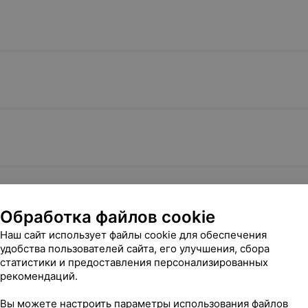
етод
Математическое измерение
Программа 
ражения:
жировой фракции печени
динамическ
DDS,криволинейная
на основе химического
исследован
на
сдвига
магнитно-
50 руб.
74,77 руб.
мографах
Записаться
Записатьс
Обработка файлов cookie
Наш сайт использует файлы cookie для обеспечения
удобства пользователей сайта, его улучшения, сбора
статистики и предоставления персонализированных
рекомендаций.
Вы можете настроить параметры использования файлов