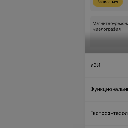
Записаться
Магнитно-резон
миелография
4,78 руб.
Записаться
УЗИ
Магнитно-резон
Функциональн
ангиография
56,05 руб.
Гастроэнтерол
Записаться