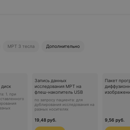
МРТ 3 тесла
Дополнительно
Запись данных
Пакет прог
 диск
исследования МРТ на
диффузион
флеш-накопитель USB
изображен
а: 1. при
оставленного
по запросу пациента: для
лирования
дублирования исследования на
азных
разных носителях
19,48 руб.
9,56 руб.