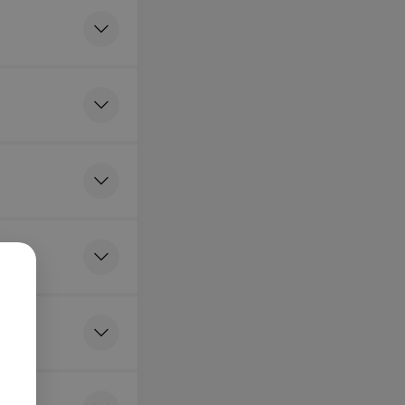
для проведения
их контрастных
ий
я