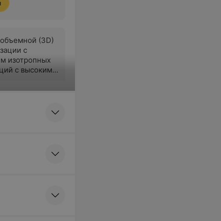
я
объемной (3D)
зации с
м изотропных
ций с высоким
м для органов
я
езонансная
нкреатография
я