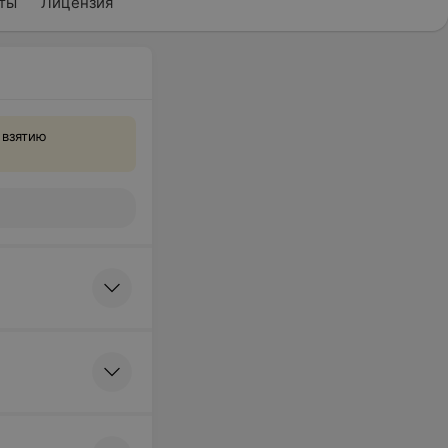
ты
Лицензия
 взятию