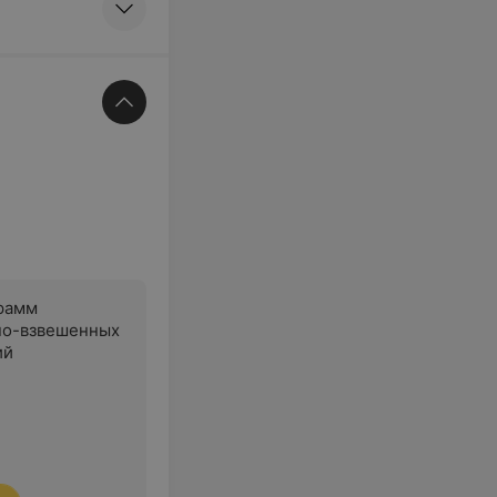
рамм
но-взвешенных
ий