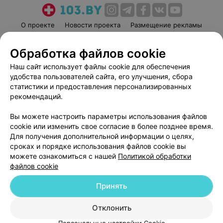
О проекте
Новости проекта
Размещение рекламы
Медицинский маркетинг
Публичный договор
Обработка файлов cookie
Пользовательское соглашение
Способы оплаты
Наш сайт использует файлы cookie для обеспечения
Вакансии
Партнеры
удобства пользователей сайта, его улучшения, сбора
Написать руководителю 103.by
статистики и предоставления персонализированных
Написать в поддержку
рекомендаций.
Персональные настройки cookie
Вы можете настроить параметры использования файлов
Обработка персональных данных
cookie или изменить свое согласие в более позднее время.
Для получения дополнительной информации о целях,
сроках и порядке использования файлов cookie вы
можете ознакомиться с нашей
Политикой обработки
файлов cookie
Принять
© 2026 ООО «Артокс Лаб», УНП 191700409
| 220012, Республика Беларусь,
г. Минск, улица Толбухина, 2, пом. 16 | help@103.by
Отклонить
Служба поддержки
+375 291212755