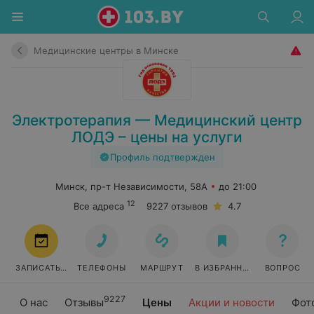
Медицинские центры в Минске
Электротерапия — Медицинский центр
ЛОДЭ – цены на услуги
Профиль подтвержден
Минск, пр-т Независимости, 58А
до 21:00
12
Все адреса
9227 отзывов
4.7
ЗАПИСАТЬСЯ
ТЕЛЕФОНЫ
МАРШРУТ
В ИЗБРАННОЕ
ВОПРОС
9227
О нас
Отзывы
Цены
Акции и новости
Фот