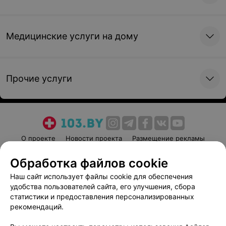
Медицинские услуги на дому
Прочие услуги
О проекте
Новости проекта
Размещение рекламы
Медицинский маркетинг
Публичный договор
Обработка файлов cookie
Пользовательское соглашение
Способы оплаты
Наш сайт использует файлы cookie для обеспечения
Вакансии
Партнеры
удобства пользователей сайта, его улучшения, сбора
Написать руководителю 103.by
статистики и предоставления персонализированных
рекомендаций.
Написать в поддержку
Персональные настройки cookie