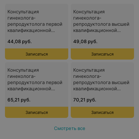
Консультация
Консультация
гинеколога-
гинеколога-
репродуктолога первой
репродуктолога высшей
квалификационной
квалификационной
категории
категории
44,08 руб.
49,08 руб.
Записаться
Записаться
Консультация
Консультация
гинеколога-
гинеколога-
репродуктолога первой
репродуктолога высшей
квалификационной
квалификационной
категории + УЗИ матки и
категории + УЗИ матки и
65,21 руб.
70,21 руб.
придатков
придатков
Записаться
Записаться
Смотреть все