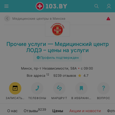
Медицинские центры в Минске
Прочие услуги — Медицинский центр
ЛОДЭ – цены на услуги
Профиль подтвержден
Минск, пр-т Независимости, 58А
с 09:00
12
Все адреса
9239 отзывов
4.7
ЗАПИСАТЬСЯ
ТЕЛЕФОНЫ
МАРШРУТ
В ИЗБРАННОЕ
ВОПРОС
9239
О нас
Отзывы
Цены
Акции и новости
Фот