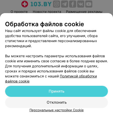
О проекте
Новости проекта
Размещение рекламы
Медицинский маркетинг
Публичный договор
Обработка файлов cookie
Пользовательское соглашение
Способы оплаты
Наш сайт использует файлы cookie для обеспечения
Вакансии
Партнеры
удобства пользователей сайта, его улучшения, сбора
Написать руководителю 103.by
статистики и предоставления персонализированных
рекомендаций.
Написать в поддержку
Персональные настройки cookie
Вы можете настроить параметры использования файлов
cookie или изменить свое согласие в более позднее время.
Обработка персональных данных
Для получения дополнительной информации о целях,
сроках и порядке использования файлов cookie вы
можете ознакомиться с нашей
Политикой обработки
файлов cookie
Принять
© 2026 ООО «Артокс Лаб», УНП 191700409
| 220012, Республика Беларусь,
г. Минск, улица Толбухина, 2, пом. 16 | help@103.by
Отклонить
Персональные настройки Cookie
Служба поддержки
+375 291212755