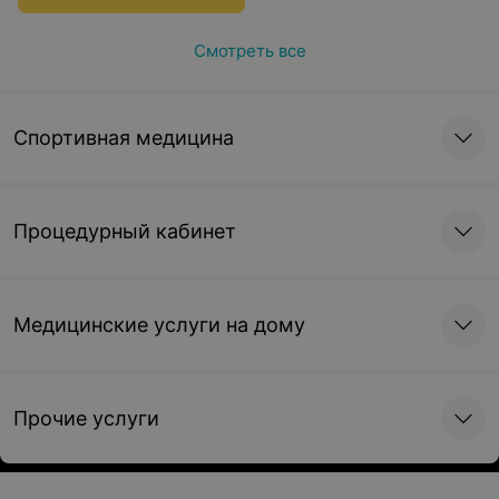
состоянию здоровья лиц,
желающих выехать в
Смотреть все
США по программам
культурного и
профессионального
обмена
Спортивная медицина
Процедурный кабинет
Медицинские услуги на дому
Прочие услуги