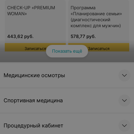
CHECK-UP «PREMIUM
Программа
WOMAN»
«Планирование семьи»
(диагностический
комплекс для мужчин)
443,62 руб.
578,77 руб.
Записаться
Записаться
Показать ещё
Смотреть все
Программа «Мужское
Программа «Подготовка
здоровье»
к офтальмологической
Медицинские осмотры
операции»
382,06 руб.
264,73 руб.
Записаться
Записаться
Спортивная медицина
Программа
Программа «Здоровый
«Комплексное
позвоночник»
Процедурный кабинет
обследование перед
операцией»