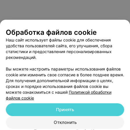
Обработка файлов cookie
Наш сайт использует файлы cookie для обеспечения
удобства пользователей сайта, его улучшения, сбора
статистики и предоставления персонализированных
рекомендаций.
О проекте
Новости проекта
Размещение рекламы
Вы можете настроить параметры использования файлов
Медицинский маркетинг
Публичный договор
cookie или изменить свое согласие в более позднее время.
Пользовательское соглашение
Способы оплаты
Для получения дополнительной информации о целях,
сроках и порядке использования файлов cookie вы
Вакансии
Партнеры
можете ознакомиться с нашей
Политикой обработки
Написать руководителю 103.by
файлов cookie
Написать в поддержку
Принять
Персональные настройки cookie
Обработка персональных данных
Отклонить