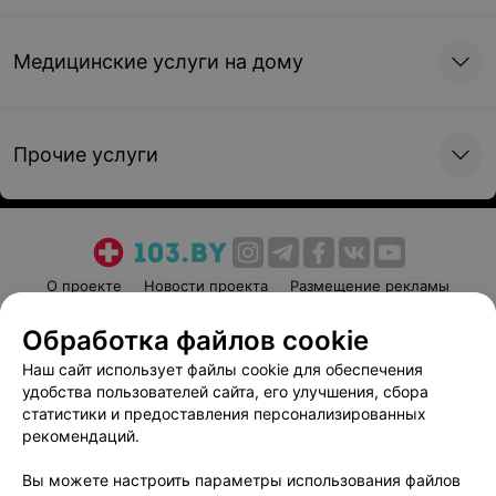
Медицинские услуги на дому
Прочие услуги
О проекте
Новости проекта
Размещение рекламы
Медицинский маркетинг
Публичный договор
Обработка файлов cookie
Пользовательское соглашение
Способы оплаты
Наш сайт использует файлы cookie для обеспечения
Вакансии
Партнеры
удобства пользователей сайта, его улучшения, сбора
Написать руководителю 103.by
статистики и предоставления персонализированных
рекомендаций.
Написать в поддержку
Персональные настройки cookie
Вы можете настроить параметры использования файлов