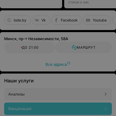
с гастроэнтерологом
статья о нас
выбираем подходящие
варианты
lode.by
Vk
Facebook
Youtube
Минск, пр-т Независимости, 58А
ДО 21:00
МАРШРУТ
12
Все адреса
Наши услуги
Анализы
Вакцинация