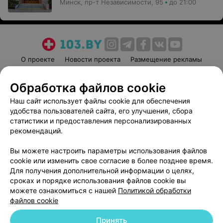
Минск, пр-т Независимости, 95
до 21:00
О проекте
Новости проекта
Размещение рекламы
Медицинский маркетинг
Публичный договор
Обработка файлов cookie
Пользовательское соглашение
Способы оплаты
Наш сайт использует файлы cookie для обеспечения
Вакансии
Партнеры
удобства пользователей сайта, его улучшения, сбора
Написать руководителю 103.by
статистики и предоставления персонализированных
Написать в поддержку
рекомендаций.
Персональные настройки cookie
Вы можете настроить параметры использования файлов
Обработка персональных данных
cookie или изменить свое согласие в более позднее время.
Для получения дополнительной информации о целях,
сроках и порядке использования файлов cookie вы
можете ознакомиться с нашей
Политикой обработки
файлов cookie
Принять