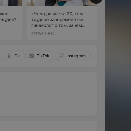
ожно
«Чем дальше за 30, тем
елудок?
труднее забеременеть»:
гинеколог о том, зачем
По
м
женщинам замораживать
статья о нас
щие
свои яйцеклетки
Ok
TikTok
Instagram