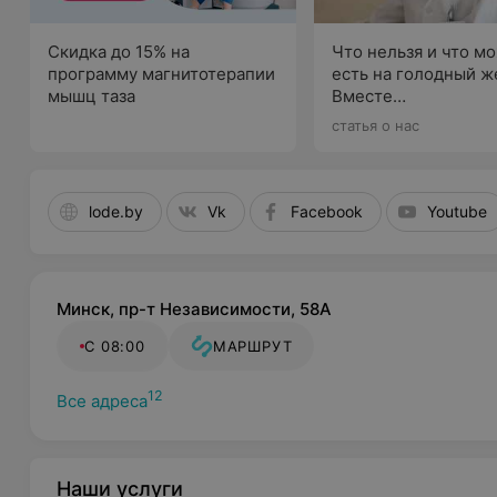
Скидка до 15% на
Что нельзя и что м
программу магнитотерапии
есть на голодный ж
мышц таза
Вместе
с гастроэнтеролого
статья о нас
выбираем подходя
варианты
lode.by
Vk
Facebook
Youtube
Минск, пр-т Независимости, 58А
С 08:00
МАРШРУТ
12
Все адреса
Наши услуги