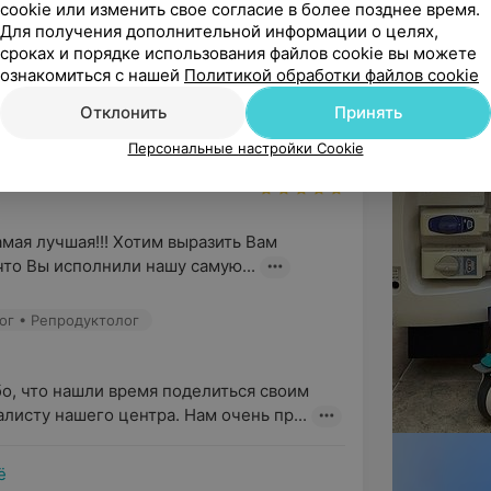
cookie или изменить свое согласие в более позднее время.
Для получения дополнительной информации о целях,
ог • Репродуктолог
сроках и порядке использования файлов cookie вы можете
ознакомиться с нашей
Политикой обработки файлов cookie
о Вам за такие теплые и добрые слова в 
Отклонить
Принять
Алина Андреевна - действитель...
Персональные настройки Cookie
мая лучшая!!! Хотим выразить Вам 
что Вы исполнили нашу самую...
ог • Репродуктолог
о, что нашли время поделиться своим 
исту нашего центра. Нам очень пр...
ё