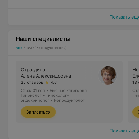
Показать ещ
Наши специалисты
Все
/
ЭКО (Репродуктология)
Страздина
Не
Алена Александровна
Ел
25 отзывов
4.6
13
Стаж 31 год
•
Высшая категория
Ст
Гинеколог • Гинеколог-
Ги
эндокринолог • Репродуктолог
Записаться
Показать ещ