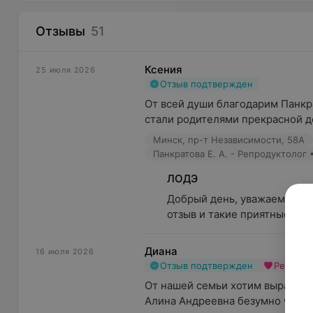
Отзывы
51
Ксения
25 июля 2026
Отзыв подтвержден
От всей души благодарим Панкра
стали родителями прекрасной де
Минск, пр-т Независимости, 58А
Панкратова Е. А. - Репродуктолог 
ЛОДЭ
Добрый день, уважаемая Ксе
отзыв и такие приятные слов
Диана
16 июля 2026
Отзыв подтвержден
Рекоме
От нашей семьи хотим выразить 
Алина Андреевна безумно чуткий