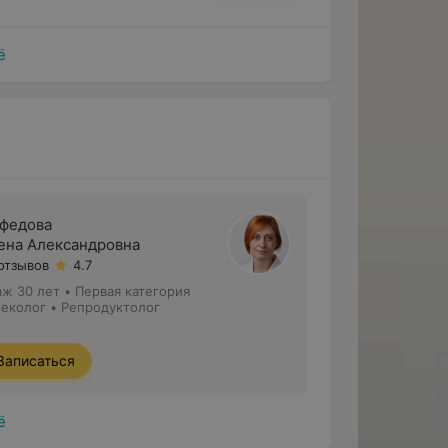
ё
федова
ена Александровна
 отзывов
4.7
аж 30 лет
•
Первая категория
неколог • Репродуктолог
Записаться
ё