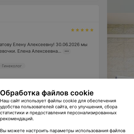
тову Елену Алексеевну! 30.06.2026 мы 
вочки. Елена Алексеевна...
• Гинеколог
ния.! Мы искренне благодарны Вам за 
Обработка файлов cookie
а в адрес наших специалистов. И...
Наш сайт использует файлы cookie для обеспечения
удобства пользователей сайта, его улучшения, сбора
статистики и предоставления персонализированных
ндую
рекомендаций.
благодарность Салажковой А.А. 

 человек, самоотверженно отда...
Вы можете настроить параметры использования файлов