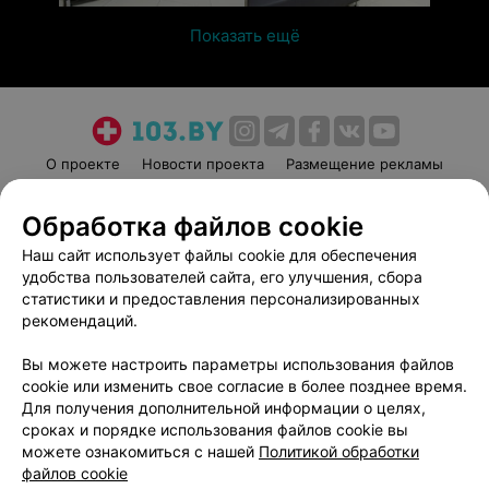
Показать ещё
О проекте
Новости проекта
Размещение рекламы
Медицинский маркетинг
Публичный договор
Обработка файлов cookie
Пользовательское соглашение
Способы оплаты
Наш сайт использует файлы cookie для обеспечения
Вакансии
Партнеры
удобства пользователей сайта, его улучшения, сбора
Написать руководителю 103.by
статистики и предоставления персонализированных
Написать в поддержку
рекомендаций.
Персональные настройки cookie
Вы можете настроить параметры использования файлов
Обработка персональных данных
cookie или изменить свое согласие в более позднее время.
Для получения дополнительной информации о целях,
сроках и порядке использования файлов cookie вы
можете ознакомиться с нашей
Политикой обработки
файлов cookie