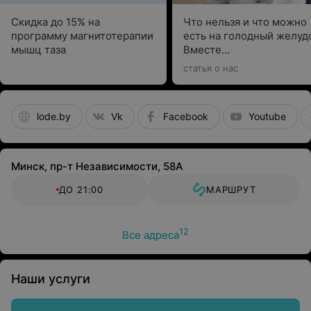
можно по телефону у специалистов call-центра
(Минск).
Скидка до 15% на
Что нельзя и что можно
программу магнитотерапии
есть на голодный желуд
мышц таза
Вместе
с гастроэнтерологом
статья о нас
выбираем подходящие
варианты
lode.by
Vk
Facebook
Youtube
Минск, пр-т Независимости, 58А
ДО 21:00
МАРШРУТ
12
Все адреса
Наши услуги