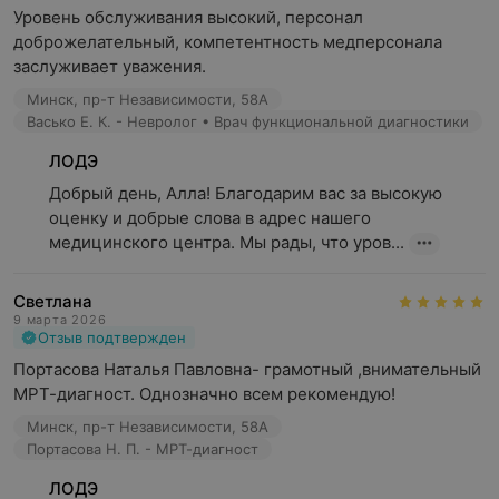
Уровень обслуживания высокий, персонал   
совокупности с профессионализмом врача-
доброжелательный, компетентность медперсонала 
рентгенолога, является гарантом высокого уровня
заслуживает уважения.
диагностики.
Минск, пр-т Независимости, 58А
МР-томограф Siemens MAGNETOM ESSENZA:
Васько Е. К. - Невролог • Врач функциональной диагностики
томограф имеет достойную репутацию в мировой
ЛОДЭ
практике МРТ – более 1000 ведущих мировых клиник
выбрали именно эту модель!
Добрый день, Алла! Благодарим вас за высокую 
оценку и добрые слова в адрес нашего 
2. ШИРОКИЙ СПЕКТР ПРОВОДИМЫХ ИССЛЕДОВАНИЙ
медицинского центра. Мы рады, что уров...
головной мозг и его структуры;
Светлана
лицевой череп;
9 марта 2026
Отзыв подтвержден
шея;
Портасова Наталья Павловна- грамотный ,внимательный 
МРТ-диагност. Однозначно всем рекомендую!
позвоночник и его сегменты;
Минск, пр-т Независимости, 58А
органы грудной клетки;
Портасова Н. П. - МРТ-диагност
органы брюшной полости и забрюшинного
ЛОДЭ
пространства;