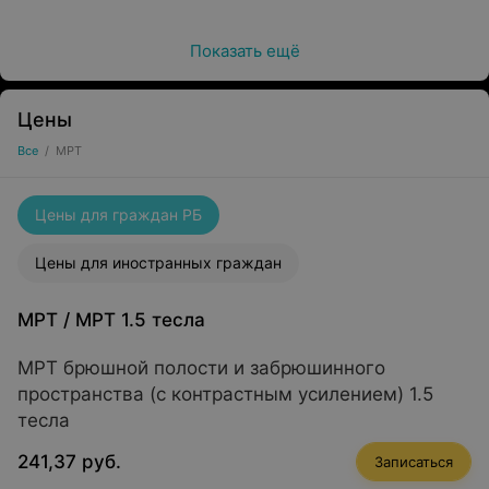
Показать ещё
Лидерские позиции на рынке медицинских услуг центр
сохраняет уже более 23 лет! Подтвердилось это
Цены
лидерство знаковым для страны событием: в начале
Все
/
МРТ
2016 года в центре «ЛОДЭ» распахнуло свои двери
ОТДЕЛЕНИЕ КТ и МРТ!
Цены для граждан РБ
Цены для иностранных граждан
МРТ
/
МРТ 1.5 тесла
МРТ брюшной полости и забрюшинного
пространства (с контрастным усилением) 1.5
тесла
241,37 руб.
Записаться