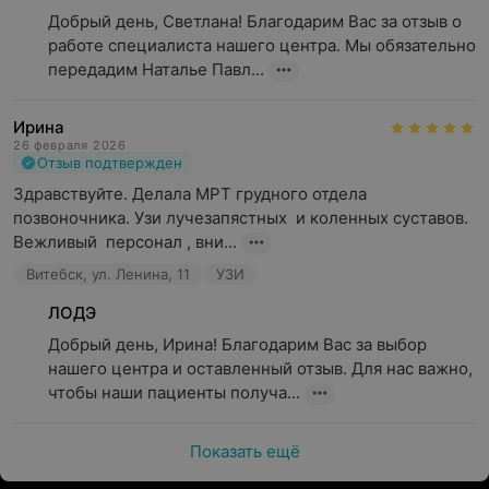
Добрый день, Светлана! Благодарим Вас за отзыв о 
органы малого таза;
работе специалиста нашего центра. Мы обязательно 
передадим Наталье Павл...
суставы и кости;
анализ минеральной плотности костей;
Ирина
и многое другое.
26 февраля 2026
Отзыв подтвержден
3. ВЫСОКИЙ УРОВЕНЬ КОМФОРТА ДЛЯ ПАЦИЕНТОВ
Здравствуйте. Делала МРТ грудного отдела 
позвоночника. Узи лучезапястных  и коленных суставов.  
отсутствие очередей и длительного ожидания
Вежливый  персонал , вни...
записи;
Витебск, ул. Ленина, 11
УЗИ
все возможные способы записи на прием:
городской
ЛОДЭ
телефон, мобильный телефон, Skype, Viber, заявка на
Добрый день, Ирина! Благодарим Вас за выбор 
сайте www.lode.by, online-администратор на сайте,
нашего центра и оставленный отзыв. Для нас важно, 
электронная почта;
чтобы наши пациенты получа...
удобный график работы отделения;
удобное место расположения: центр минска, рядом
Показать ещё
с метро, имеется парковка;