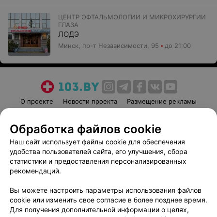
ЦЕНТР ОФТАЛЬМОЛОГИИ И МИКРОХИРУРГИИ
ГЛАЗА
ЛОДЭ
Минск, пр-т Независимости, 95
до 21:00
О проекте
Новости проекта
Размещение рекламы
Медицинский маркетинг
Публичный договор
Обработка файлов cookie
Пользовательское соглашение
Способы оплаты
Наш сайт использует файлы cookie для обеспечения
Вакансии
Партнеры
удобства пользователей сайта, его улучшения, сбора
Написать руководителю 103.by
статистики и предоставления персонализированных
Написать в поддержку
рекомендаций.
Персональные настройки cookie
Вы можете настроить параметры использования файлов
Обработка персональных данных
cookie или изменить свое согласие в более позднее время.
Для получения дополнительной информации о целях,