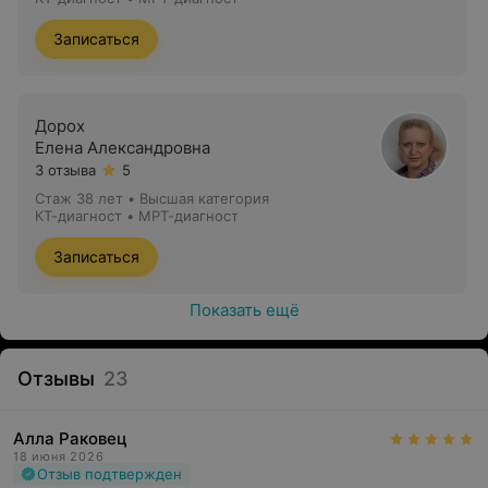
оборудованием –
аппаратами нового поколения:
Записаться
Дорох
Елена Александровна
3 отзыва
5
Стаж 38 лет
•
Высшая категория
КТ-диагност • МРТ-диагност
Записаться
Показать ещё
Отзывы
23
Спиральный мультисрезовый сканер SIEMENS
SOMATOM EMOTION:
модель успела заработать
Алла Раковец
18 июня 2026
достойную репутацию на мировом рынке, сочетает в
Отзыв подтвержден
себе преимущества последних инноваций, что, в