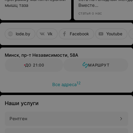
мышц таза
Вместе
с гастроэнтерологом
статья о нас
выбираем подходящие
варианты
lode.by
Vk
Facebook
Youtube
Минск, пр-т Независимости, 58А
ДО 21:00
МАРШРУТ
12
Все адреса
Наши услуги
Рентген