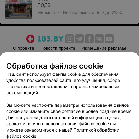
ЛОДЭ
Минск, пр-т Независимости, 95
до 21:00
О проекте
Новости проекта
Размещение рекламы
Медицинский маркетинг
Публичный договор
Обработка файлов cookie
Пользовательское соглашение
Способы оплаты
Наш сайт использует файлы cookie для обеспечения
Вакансии
Партнеры
удобства пользователей сайта, его улучшения, сбора
Написать руководителю 103.by
статистики и предоставления персонализированных
Написать в поддержку
рекомендаций.
Персональные настройки cookie
Вы можете настроить параметры использования файлов
Обработка персональных данных
cookie или изменить свое согласие в более позднее время.
Для получения дополнительной информации о целях,
сроках и порядке использования файлов cookie вы
можете ознакомиться с нашей
Политикой обработки
файлов cookie