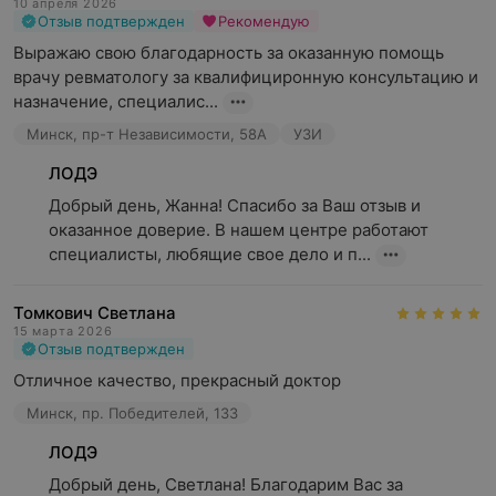
10 апреля 2026
производства фирмы Siemens, гарантируют высокое
Отзыв подтвержден
Рекомендую
качество изображений при минимизации лучевой
Выражаю свою благодарность за оказанную помощь 
нагрузки, сокращении длительности исследования,
врачу ревматологу за квалифициронную консультацию и 
сокращении времени ожидания для пациентов, при
назначение, специалис...
достижении оптимальных результатов диагностики –
Минск, пр-т Независимости, 58А
УЗИ
объективной и диагностически ценной картины
исследования, которая является основой для
ЛОДЭ
действительно достоверного анализа.
Добрый день, Жанна! Спасибо за Ваш отзыв и 
оказанное доверие. В нашем центре работают 
специалисты, любящие свое дело и п...
Томкович Светлана
15 марта 2026
Отзыв подтвержден
Отличное качество, прекрасный доктор
Минск, пр. Победителей, 133
ЛОДЭ
Добрый день, Светлана! Благодарим Вас за 