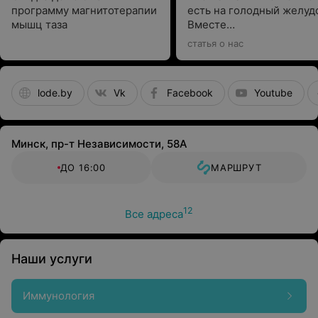
программу магнитотерапии
есть на голодный желуд
мышц таза
Вместе
с гастроэнтерологом
статья о нас
выбираем подходящие
варианты
lode.by
Vk
Facebook
Youtube
Минск, пр-т Независимости, 58А
ДО 16:00
МАРШРУТ
12
Все адреса
Наши услуги
Иммунология