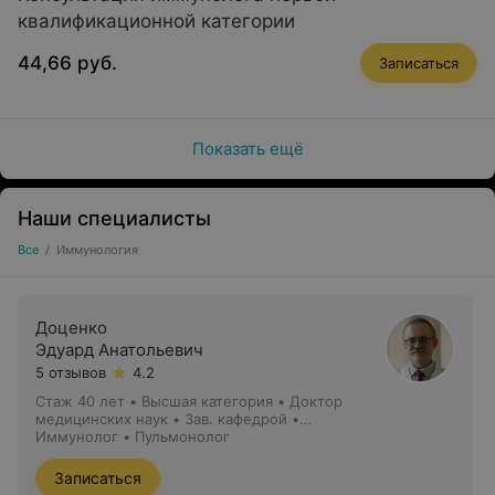
квалификационной категории
44,66 руб.
Записаться
Показать ещё
Наши специалисты
Все
/
Иммунология
Доценко
Эдуард Анатольевич
5 отзывов
4.2
Стаж 40 лет
•
Высшая категория
•
Доктор
медицинских наук • Зав. кафедрой •
Профессор
Иммунолог • Пульмонолог
Записаться