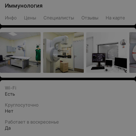
Иммунология
Инфо
Цены
Специалисты
Отзывы
На карте
Wi-Fi
Есть
Круглосуточно
Нет
Работает в воскресенье
Да