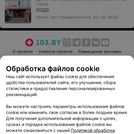
ГЛАЗА
ЛОДЭ
Минск, пр-т Независимости, 95
до 16:00
О проекте
Новости проекта
Размещение рекламы
Медицинский маркетинг
Публичный договор
Обработка файлов cookie
Пользовательское соглашение
Способы оплаты
Наш сайт использует файлы cookie для обеспечения
Вакансии
Партнеры
удобства пользователей сайта, его улучшения, сбора
Написать руководителю 103.by
статистики и предоставления персонализированных
Написать в поддержку
рекомендаций.
Персональные настройки cookie
Вы можете настроить параметры использования файлов
Обработка персональных данных
cookie или изменить свое согласие в более позднее время.
Для получения дополнительной информации о целях,
сроках и порядке использования файлов cookie вы
можете ознакомиться с нашей
Политикой обработки