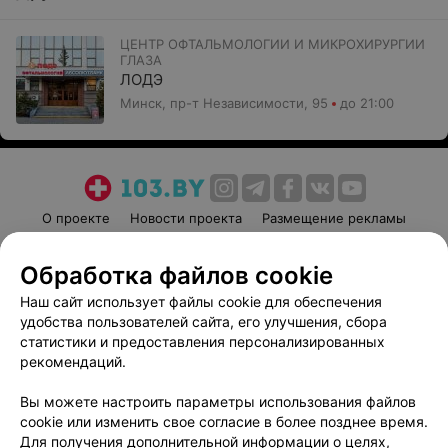
ЦЕНТР ОФТАЛЬМОЛОГИИ И МИКРОХИРУРГИИ
ГЛАЗА
ЛОДЭ
Минск, пр-т Независимости, 95
до 21:00
О проекте
Новости проекта
Размещение рекламы
Медицинский маркетинг
Публичный договор
Обработка файлов cookie
Пользовательское соглашение
Способы оплаты
Наш сайт использует файлы cookie для обеспечения
Вакансии
Партнеры
удобства пользователей сайта, его улучшения, сбора
Написать руководителю 103.by
статистики и предоставления персонализированных
Написать в поддержку
рекомендаций.
Персональные настройки cookie
Вы можете настроить параметры использования файлов
Обработка персональных данных
cookie или изменить свое согласие в более позднее время.
Для получения дополнительной информации о целях,