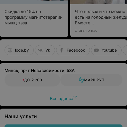
Скидка до 15% на
Что нельзя и что можно
программу магнитотерапии
есть на голодный желуд
мышц таза
Вместе
с гастроэнтерологом
статья о нас
выбираем подходящие
варианты
lode.by
Vk
Facebook
Youtube
Минск, пр-т Независимости, 58А
ДО 21:00
МАРШРУТ
12
Все адреса
Наши услуги