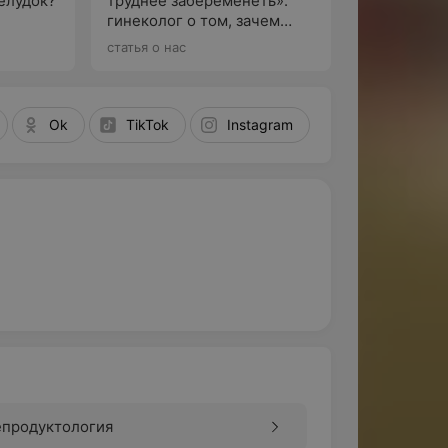
елудок?
труднее забеременеть»:
гинеколог о том, зачем
По
м
женщинам замораживать
статья о нас
щие
свои яйцеклетки
Ok
TikTok
Instagram
епродуктология