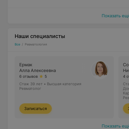
Показать ещ
Наши специалисты
Все
/
Ревматология
Ермак
Со
Алла Алексеевна
Ни
6 отзывов
5
4 
Стаж 39 лет
•
Высшая категория
Ст
Ревматолог
До
Пр
Ка
Ре
Записаться
Показать ещ