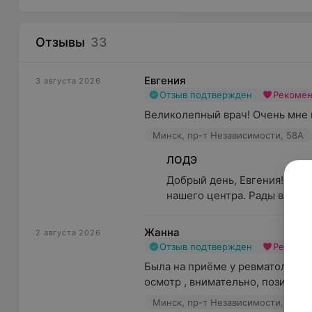
Отзывы
33
Евгения
3 августа 2026
Отзыв подтвержден
Рекоме
Великолепный врач! Очень мне 
Минск, пр-т Независимости, 58А
ЛОДЭ
Добрый день, Евгения! Благ
нашего центра. Рады видеть,
Жанна
2 августа 2026
Отзыв подтвержден
Рекоме
Была на приёме у ревматолога 
осмотр , внимательно, позитивно
Минск, пр-т Независимости, 58А