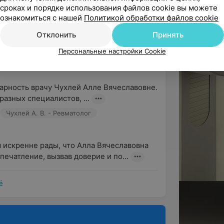
сроках и порядке использования файлов cookie вы можете
ознакомиться с нашей
Политикой обработки файлов cookie
арим Вас за отзыв о работе специалиста 
Отклонить
Принять
, что врач вызвал Ваше довери...
Персональные настройки Cookie
арность врачу Чухлей Алле Вячеславовне. 
разных специалистов, ...
Чухлей А. В. - Ревматолог
 искренне рады, что Алла Вячеславовна 
печатление, вызвав доверие и по...
ё