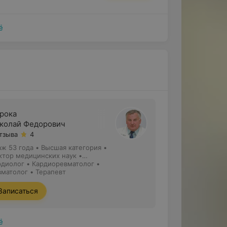
ё
рока
колай Федорович
отзыва
4
аж 53 года
•
Высшая категория
•
ктор медицинских наук •
офессор
рдиолог • Кардиоревматолог •
вматолог • Терапевт
Записаться
ё