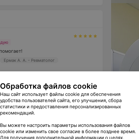
ндую
помогает!
Ермак А. А. - Ревматолог
одарим Вас за отзыв о работе специалиста 
Обработка файлов cookie
 что врач вызвал Ваше дове...
Наш сайт использует файлы cookie для обеспечения
удобства пользователей сайта, его улучшения, сбора
статистики и предоставления персонализированных
ндую
рекомендаций.
Михневич. Доктор провела тщательно 
Вы можете настроить параметры использования файлов
, план дополнительных исс...
cookie или изменить свое согласие в более позднее время.
Михневич Э. А. - Ревматолог
Для получения дополнительной информации о целях,