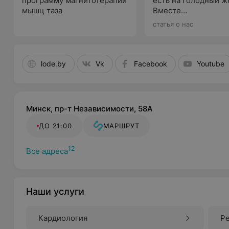
программу магнитотерапии
есть на голодный ж
мышц таза
Вместе
с гастроэнтеролого
статья о нас
выбираем подходя
варианты
lode.by
Vk
Facebook
Youtube
Минск, пр-т Независимости, 58А
ДО 21:00
МАРШРУТ
12
Все адреса
Наши услуги
Кардиология
Р