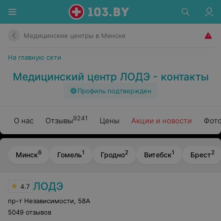
Медицинские центры в Минске
На главную сети
Медицинский центр ЛОДЭ - контакты
Профиль подтвержден
9241
О нас
Отзывы
Цены
Акции и новости
Фото
6
1
2
1
2
Минск
Гомель
Гродно
Витебск
Брест
ЛОДЭ
4.7
пр-т Независимости
,
58А
5049 отзывов