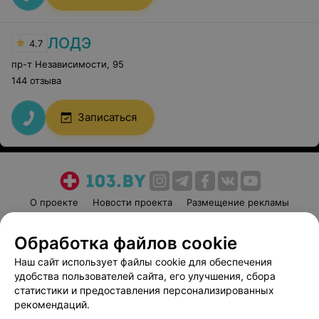
ЛОДЭ
4.7
пр-т Независимости
,
95
144 отзыва
Записаться
О проекте
Новости проекта
Размещение рекламы
Медицинский маркетинг
Публичный договор
Обработка файлов cookie
Пользовательское соглашение
Способы оплаты
Наш сайт использует файлы cookie для обеспечения
Вакансии
Партнеры
удобства пользователей сайта, его улучшения, сбора
Написать руководителю 103.by
статистики и предоставления персонализированных
Написать в поддержку
рекомендаций.